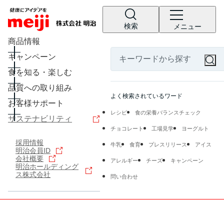
検索
メニュー
商品情報
キャンペーン
食を知る・楽しむ
品質への取り組み
よく検索されているワード
お客様サポート
レシピ
食の栄養バランスチェック
サステナビリティ
チョコレート
工場見学
ヨーグルト
採用情報
牛乳
食育
プレスリリース
アイス
明治会員ID
会社概要
アレルギー
チーズ
キャンペーン
明治ホールディング
ス株式会社
問い合わせ