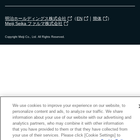
（
｜
）
明治ホールディングス株式会社
EN
簡体
Meiji Seika ファルマ株式会社
Copyright Meiji Co., Ltd. All Rights Reserved.
We use cookies to improve your experience on our website, to
personalize content and ads, to analyze our traffic. We share
information about your use of our website with our advertising and
analytics partners, who may combine it with other information
that you have provided to them or that they have collected from
your use of their services. Please click [Cookie Settings] to