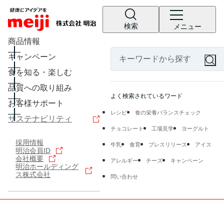
検索
メニュー
商品情報
キャンペーン
食を知る・楽しむ
品質への取り組み
よく検索されているワード
お客様サポート
レシピ
食の栄養バランスチェック
サステナビリティ
チョコレート
工場見学
ヨーグルト
採用情報
牛乳
食育
プレスリリース
アイス
明治会員ID
会社概要
アレルギー
チーズ
キャンペーン
明治ホールディング
ス株式会社
問い合わせ