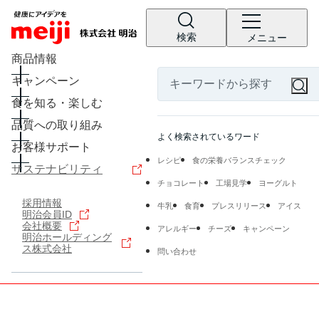
検索
メニュー
商品情報
キャンペーン
食を知る・楽しむ
品質への取り組み
よく検索されているワード
お客様サポート
レシピ
食の栄養バランスチェック
サステナビリティ
チョコレート
工場見学
ヨーグルト
採用情報
牛乳
食育
プレスリリース
アイス
明治会員ID
会社概要
アレルギー
チーズ
キャンペーン
明治ホールディング
ス株式会社
問い合わせ