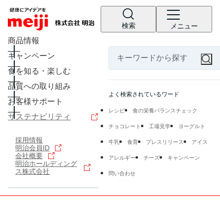
検索
メニュー
商品情報
キャンペーン
食を知る・楽しむ
品質への取り組み
よく検索されているワード
お客様サポート
レシピ
食の栄養バランスチェック
サステナビリティ
チョコレート
工場見学
ヨーグルト
採用情報
牛乳
食育
プレスリリース
アイス
明治会員ID
会社概要
アレルギー
チーズ
キャンペーン
明治ホールディング
ス株式会社
問い合わせ