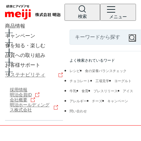
検索
メニュー
商品情報
キャンペーン
食を知る・楽しむ
品質への取り組み
よく検索されているワード
お客様サポート
レシピ
食の栄養バランスチェック
サステナビリティ
チョコレート
工場見学
ヨーグルト
採用情報
牛乳
食育
プレスリリース
アイス
明治会員ID
会社概要
アレルギー
チーズ
キャンペーン
明治ホールディング
ス株式会社
問い合わせ