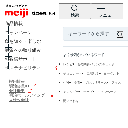
検索
メニュー
商品情報
キャンペーン
食を知る・楽しむ
品質への取り組み
よく検索されているワード
お客様サポート
レシピ
食の栄養バランスチェック
サステナビリティ
チョコレート
工場見学
ヨーグルト
採用情報
牛乳
食育
プレスリリース
アイス
明治会員ID
会社概要
アレルギー
チーズ
キャンペーン
明治ホールディング
ス株式会社
問い合わせ