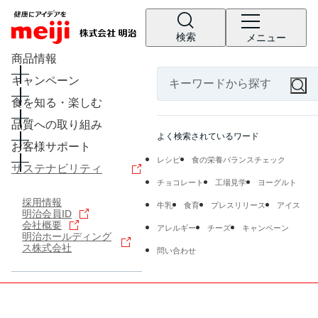
検索
メニュー
商品情報
キャンペーン
食を知る・楽しむ
品質への取り組み
よく検索されているワード
お客様サポート
レシピ
食の栄養バランスチェック
サステナビリティ
チョコレート
工場見学
ヨーグルト
採用情報
牛乳
食育
プレスリリース
アイス
明治会員ID
会社概要
アレルギー
チーズ
キャンペーン
明治ホールディング
ス株式会社
問い合わせ