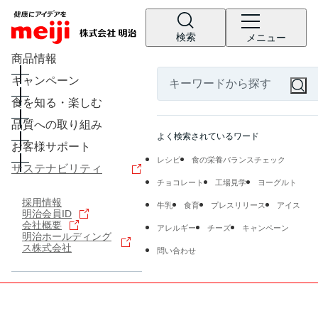
検索
メニュー
商品情報
キャンペーン
食を知る・楽しむ
品質への取り組み
よく検索されているワード
お客様サポート
レシピ
食の栄養バランスチェック
サステナビリティ
チョコレート
工場見学
ヨーグルト
採用情報
牛乳
食育
プレスリリース
アイス
明治会員ID
会社概要
アレルギー
チーズ
キャンペーン
明治ホールディング
ス株式会社
問い合わせ