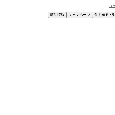
採
商品情報
キャンペーン
食を知る・
小学生
中高生
成人
シニア
教育機関の方
きんとん
ス。