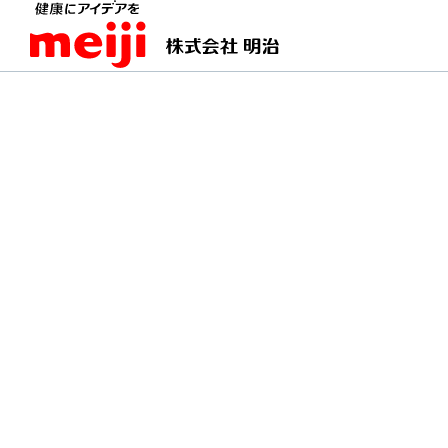
TOPページ
明治の食育 おすすめレシピ
洋風栗
洋風栗きんとん
おせちの定番にバターの風味をプラ