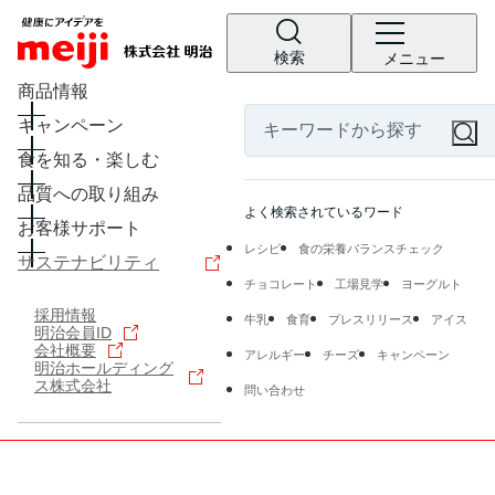
検索
メニュー
商品情報
キャンペーン
食を知る・楽しむ
品質への取り組み
よく検索されているワード
お客様サポート
レシピ
食の栄養バランスチェック
サステナビリティ
チョコレート
工場見学
ヨーグルト
採用情報
牛乳
食育
プレスリリース
アイス
明治会員ID
会社概要
アレルギー
チーズ
キャンペーン
明治ホールディング
ス株式会社
問い合わせ