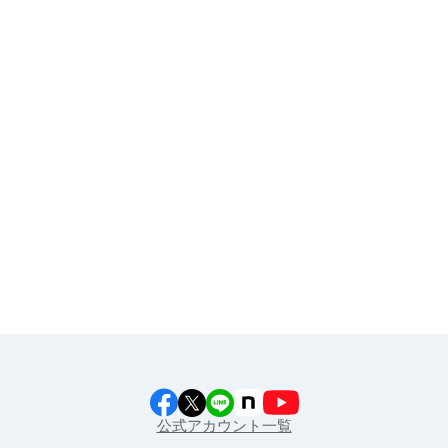
お申し込み
その他
イラスト素材集
食育カレンダー
工場見学に行こう！
江上料理学院 明治料理講習会
公式アカウント一覧