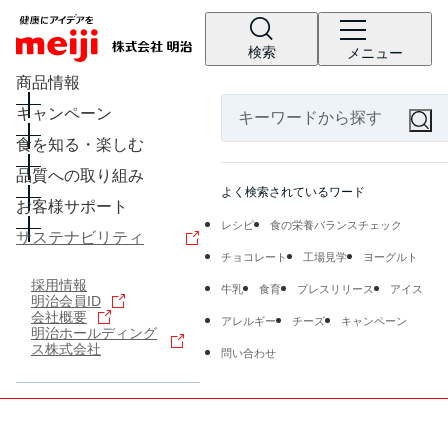
検索
メニュー
商品情報
キャンペーン
食を知る・楽しむ
品質への取り組み
よく検索されているワード
お客様サポート
レシピ
食の栄養バランスチェック
サステナビリティ
チョコレート
工場見学
ヨーグルト
採用情報
牛乳
食育
プレスリリース
アイス
明治会員ID
会社概要
アレルギー
チーズ
キャンペーン
明治ホールディング
ス株式会社
問い合わせ