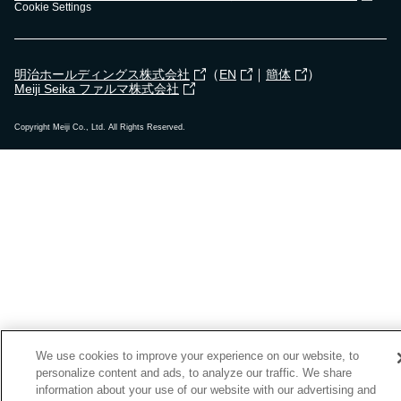
Cookie Settings
（
｜
）
明治ホールディングス株式会社
EN
簡体
Meiji Seika ファルマ株式会社
Copyright Meiji Co., Ltd. All Rights Reserved.
We use cookies to improve your experience on our website, to
personalize content and ads, to analyze our traffic. We share
information about your use of our website with our advertising and