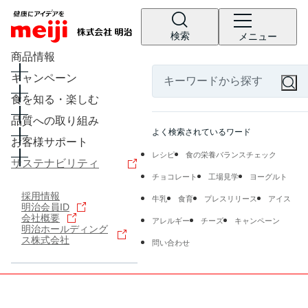
検索
メニュー
商品情報
キャンペーン
食を知る・楽しむ
品質への取り組み
よく検索されているワード
お客様サポート
レシピ
食の栄養バランスチェック
サステナビリティ
チョコレート
工場見学
ヨーグルト
採用情報
牛乳
食育
プレスリリース
アイス
明治会員ID
会社概要
アレルギー
チーズ
キャンペーン
明治ホールディング
ス株式会社
問い合わせ