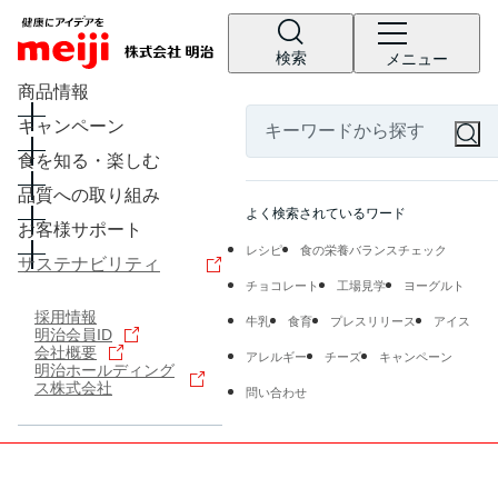
検索
メニュー
商品情報
キャンペーン
食を知る・楽しむ
品質への取り組み
よく検索されているワード
お客様サポート
レシピ
食の栄養バランスチェック
サステナビリティ
チョコレート
工場見学
ヨーグルト
採用情報
牛乳
食育
プレスリリース
アイス
明治会員ID
会社概要
アレルギー
チーズ
キャンペーン
明治ホールディング
ス株式会社
問い合わせ