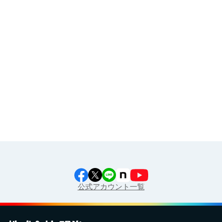
その他
イラスト素材集
食育カレンダー
工場見学に行こう！
江上料理学院 明治料理講習会
公式アカウント一覧