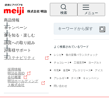
検索
メニュー
商品情報
キャンペーン
食を知る・楽しむ
品質への取り組み
よく検索されているワード
お客様サポート
レシピ
食の栄養バランスチェック
サステナビリティ
チョコレート
工場見学
ヨーグルト
採用情報
牛乳
食育
プレスリリース
アイス
明治会員ID
会社概要
アレルギー
チーズ
キャンペーン
明治ホールディング
ス株式会社
問い合わせ