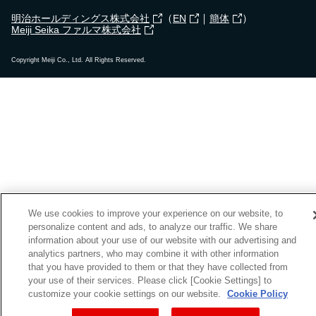
（
｜
）
明治ホールディングス株式会社
EN
簡体
Meiji Seika ファルマ株式会社
Copyright Meiji Co., Ltd. All Rights Reserved.
We use cookies to improve your experience on our website, to
personalize content and ads, to analyze our traffic. We share
information about your use of our website with our advertising and
analytics partners, who may combine it with other information
that you have provided to them or that they have collected from
your use of their services. Please click [Cookie Settings] to
customize your cookie settings on our website.
Cookie Policy