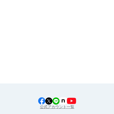
お申し込み
その他
イラスト素材集
食育カレンダー
工場見学に行こう！
江上料理学院 明治料理講習会
公式アカウント一覧