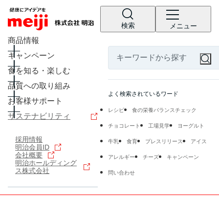
検索
メニュー
商品情報
キャンペーン
食を知る・楽しむ
品質への取り組み
よく検索されているワード
お客様サポート
レシピ
食の栄養バランスチェック
サステナビリティ
チョコレート
工場見学
ヨーグルト
採用情報
牛乳
食育
プレスリリース
アイス
明治会員ID
会社概要
アレルギー
チーズ
キャンペーン
明治ホールディング
ス株式会社
問い合わせ