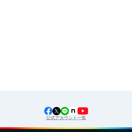
その他
イラスト素材集
食育カレンダー
工場見学に行こう！
江上料理学院 明治料理講習会
公式アカウント一覧