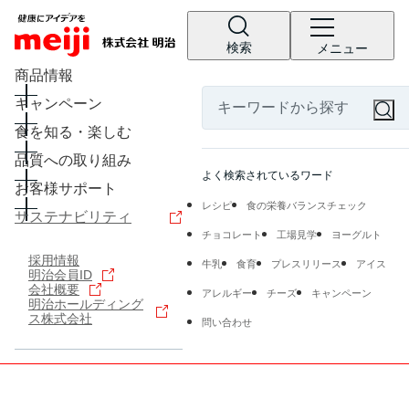
検索
メニュー
商品情報
キャンペーン
食を知る・楽しむ
品質への取り組み
よく検索されているワード
お客様サポート
レシピ
食の栄養バランスチェック
サステナビリティ
チョコレート
工場見学
ヨーグルト
採用情報
牛乳
食育
プレスリリース
アイス
明治会員ID
会社概要
アレルギー
チーズ
キャンペーン
明治ホールディング
ス株式会社
問い合わせ