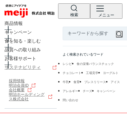
検索
メニュー
商品情報
キャンペーン
食を知る・楽しむ
品質への取り組み
よく検索されているワード
お客様サポート
レシピ
食の栄養バランスチェック
サステナビリティ
チョコレート
工場見学
ヨーグルト
採用情報
牛乳
食育
プレスリリース
アイス
明治会員ID
会社概要
アレルギー
チーズ
キャンペーン
明治ホールディング
ス株式会社
問い合わせ