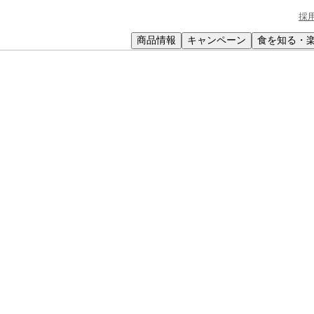
採
商品情報
キャンペーン
食を知る・
小学生
中高生
成人
シニア
教育機関の方
ゃのカレーチーズ焼き
ズ焼き
スパイシーさを包み込みます。