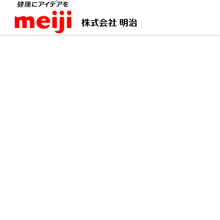
TOPページ
明治の食育 おすすめレシピ
かぼち
かぼちゃのカレーチー
チーズがかぼちゃの甘味とカレーの