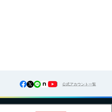
大人・企業様（健康経営サポー
ト）向け
お申し込み
江上料理学院 明治料理講習会
公式アカウント一覧
への対応方針
ご利用規約
明治グループのDX
Cookie Settings