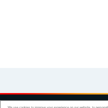
小・中学生向け（出前授業）
シニア向け
その他
イラスト素材集
お問い
We use cookies to improve your experience on our website, to personali