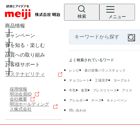
検索
メニュー
商品情報
キャンペーン
食を知る・楽しむ
品質への取り組み
よく検索されているワード
お客様サポート
レシピ
食の栄養バランスチェック
サステナビリティ
チョコレート
工場見学
ヨーグルト
採用情報
牛乳
食育
プレスリリース
アイス
明治会員ID
会社概要
アレルギー
チーズ
キャンペーン
明治ホールディング
ス株式会社
問い合わせ