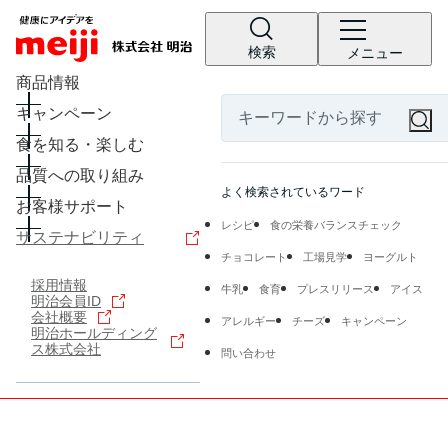
検索
メニュー
商品情報
キャンペーン
食を知る・楽しむ
品質への取り組み
よく検索されているワード
お客様サポート
レシピ
食の栄養バランスチェック
サステナビリティ
チョコレート
工場見学
ヨーグルト
採用情報
牛乳
食育
プレスリリース
アイス
明治会員ID
会社概要
アレルギー
チーズ
キャンペーン
明治ホールディング
ス株式会社
問い合わせ