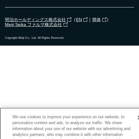
（
｜
）
明治ホールディングス株式会社
EN
簡体
Meiji Seika ファルマ株式会社
Copyright Meiji Co., Ltd. All Rights Reserved.
We use cookies to improve your experience on our website, to
personalize content and ads, to analyze our traffic. We share
information about your use of our website with our advertising and
analytics partners, who may combine it with other information