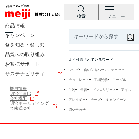
検索
メニュー
商品情報
キャンペーン
食を知る・楽しむ
品質への取り組み
よく検索されているワード
お客様サポート
レシピ
食の栄養バランスチェック
サステナビリティ
チョコレート
工場見学
ヨーグルト
採用情報
牛乳
食育
プレスリリース
アイス
明治会員ID
会社概要
アレルギー
チーズ
キャンペーン
明治ホールディング
ス株式会社
問い合わせ