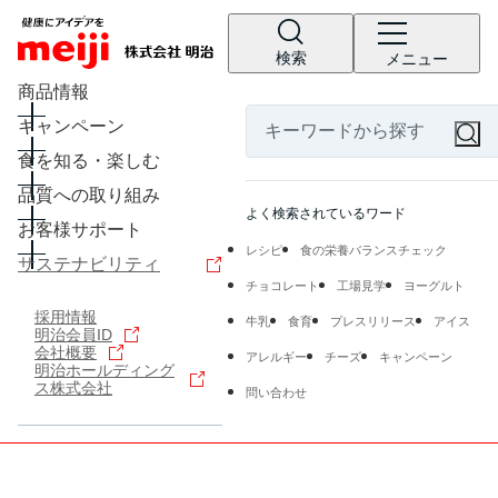
検索
メニュー
商品情報
キャンペーン
食を知る・楽しむ
品質への取り組み
よく検索されているワード
お客様サポート
レシピ
食の栄養バランスチェック
サステナビリティ
チョコレート
工場見学
ヨーグルト
採用情報
牛乳
食育
プレスリリース
アイス
明治会員ID
会社概要
アレルギー
チーズ
キャンペーン
明治ホールディング
ス株式会社
問い合わせ