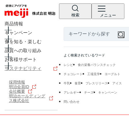
検索
メニュー
商品情報
キャンペーン
食を知る・楽しむ
品質への取り組み
よく検索されているワード
お客様サポート
レシピ
食の栄養バランスチェック
サステナビリティ
チョコレート
工場見学
ヨーグルト
採用情報
牛乳
食育
プレスリリース
アイス
明治会員ID
会社概要
アレルギー
チーズ
キャンペーン
明治ホールディング
ス株式会社
問い合わせ