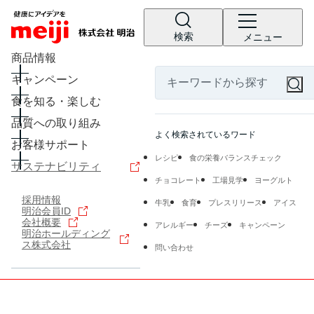
検索
メニュー
商品情報
キャンペーン
食を知る・楽しむ
品質への取り組み
よく検索されているワード
お客様サポート
レシピ
食の栄養バランスチェック
サステナビリティ
チョコレート
工場見学
ヨーグルト
採用情報
牛乳
食育
プレスリリース
アイス
明治会員ID
会社概要
アレルギー
チーズ
キャンペーン
明治ホールディング
ス株式会社
問い合わせ