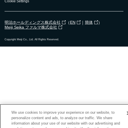
Cookie Settings
（
｜
）
明治ホールディングス株式会社
EN
簡体
Meiji Seika ファルマ株式会社
Copyright Meiji Co., Ltd. All Rights Reserved.
We use cookies to improve your experience on our website, to
personalize content and ads, to analyze our traffic. We share
information about your use of our website with our advertising and