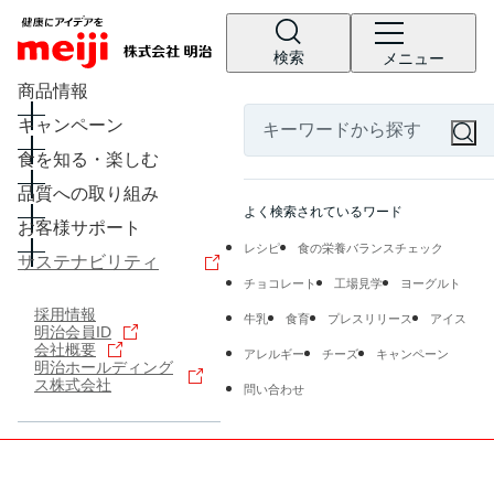
検索
メニュー
商品情報
キャンペーン
食を知る・楽しむ
品質への取り組み
よく検索されているワード
お客様サポート
レシピ
食の栄養バランスチェック
サステナビリティ
チョコレート
工場見学
ヨーグルト
採用情報
牛乳
食育
プレスリリース
アイス
明治会員ID
会社概要
アレルギー
チーズ
キャンペーン
明治ホールディング
ス株式会社
問い合わせ