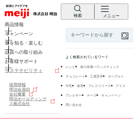
検索
メニュー
商品情報
キャンペーン
食を知る・楽しむ
品質への取り組み
よく検索されているワード
お客様サポート
レシピ
食の栄養バランスチェック
サステナビリティ
チョコレート
工場見学
ヨーグルト
採用情報
牛乳
食育
プレスリリース
アイス
明治会員ID
会社概要
アレルギー
チーズ
キャンペーン
明治ホールディング
ス株式会社
問い合わせ