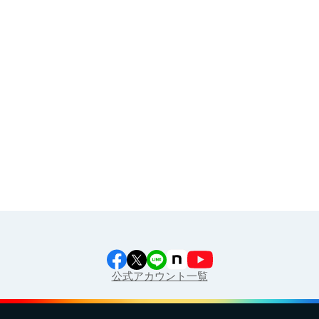
その他
イラスト素材集
食育カレンダー
工場見学に行こう！
江上料理学院 明治料理講習会
公式アカウント一覧