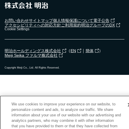
お問い合わせ
サイトマップ
個人情報保護について
電子公告
アクセシビリティへの対応方針
ご利用規約
明治グループのDX
Cookie Settings
（
｜
）
明治ホールディングス株式会社
EN
簡体
Meiji Seika ファルマ株式会社
Copyright Meiji Co., Ltd. All Rights Reserved.
We use cookies to improve your experience on our website, to
personalize content and ads, to analyze our traffic. We share
information about your use of our website with our advertising and
analytics partners, who may combine it with other information
that you have provided to them or that they have collected from