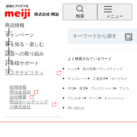
検索
メニュー
商品情報
キャンペーン
食を知る・楽しむ
品質への取り組み
よく検索されているワード
お客様サポート
レシピ
食の栄養バランスチェック
サステナビリティ
チョコレート
工場見学
ヨーグルト
採用情報
牛乳
食育
プレスリリース
アイス
明治会員ID
会社概要
アレルギー
チーズ
キャンペーン
明治ホールディング
ス株式会社
問い合わせ