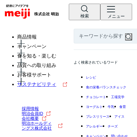
検索
メニュー
商品情報
キャンペーン
食を知る・楽しむ
よく検索されているワード
品質への取り組み
お客様サポート
レシピ
サステナビリティ
食の栄養バランスチェック
チョコレート
工場見学
ヨーグルト
牛乳
食育
採用情報
明治会員ID
プレスリリース
アイス
会社概要
明治ホールディ
アレルギー
チーズ
ングス株式会社
キャンペーン
問い合わせ