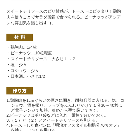
スイートチリソースのピリ甘感が、トーストにピッタリ！鶏胸
肉を使うことでサラダ感覚で食べられる。ピーナッツがアジア
ンな雰囲気を醸し出すヨ。
・鶏胸肉…1/4枚
・ピーナッツ…10粒程度
・スイートチリソース…大さじ１～２
・塩…少々
・コショウ…少々
・日本酒…小さじ1/2
1.鶏胸肉を1cmぐらいの厚さに開き、耐熱容器に入れる。塩、コ
ショウ、酒を振り、ラップをふんわりかけて１分30～40秒ほ
ど電子レンジで加熱。冷めたら手で裂いておく。
2.ピーナッツはポリ袋などに入れ、麺棒で砕いておく。
3.（１）と（２）とスイートチリソースを和える。
4.トーストした食パンに「明治オフスタイル脂肪分70％オフ」
を塗り、（３）を乗せる。