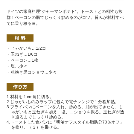
ドイツの家庭料理”ジャーマンポテト”。トーストとの相性も抜
群！ベーコンの脂でじっくり炒めるのがコツ。旨みが材料すべ
てに乗り移るヨ。
・じゃがいも…1/2コ
・玉ねぎ…1/6コ
・ベーコン…1枚
・塩…少々
・粗挽き黒コショウ…少々
1.材料を１cm角に切る。
2.じゃがいものみラップに包んで電子レンジで１分程加熱。
3.フライパンにベーコンを入れ、炒める。脂が出てきたら、じ
ゃがいもと玉ねぎを加え、塩、コショウを振る。玉ねぎが透
き通るまでじっくり炒める。
4.トーストした食パンに「明治オフスタイル脂肪分70％オフ」
を塗り、（３）を乗せる。