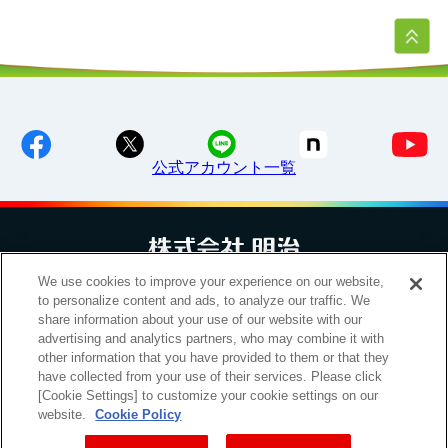
公式アカウント一覧
We use cookies to improve your experience on our website,
お問い合わせ
サイトマップ
個人情報保護について
電子公告
to personalize content and ads, to analyze our traffic. We
アクセシビリティへの対応方針
ご利用規約
明治グループのDX
share information about your use of our website with our
Cookie Settings
advertising and analytics partners, who may combine it with
other information that you have provided to them or that they
have collected from your use of their services. Please click
[Cookie Settings] to customize your cookie settings on our
（
｜
）
明治ホールディングス株式会社
EN
簡体
website.
Cookie Policy
Meiji Seika ファルマ株式会社