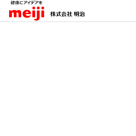
TOPページ
明治の食育 おすすめレシピ
チョコ
チョコレートとオレン
ヨーグルトとオレンジの爽やかな風