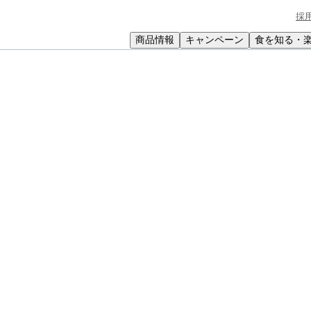
採
商品情報
キャンペーン
食を知る・
小学生
中高生
成人
シニア
教育機関の方
レートとオレンジのヨーグルトケーキ
ジのヨーグルトケーキ
味に、チョコレートのほろ苦さがよく合います♪