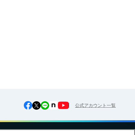
大人・企業様（健康経営サポー
ト）向け
お申し込み
江上料理学院 明治料理講習会
公式アカウント一覧
への対応方針
ご利用規約
明治グループのDX
Cookie Settings