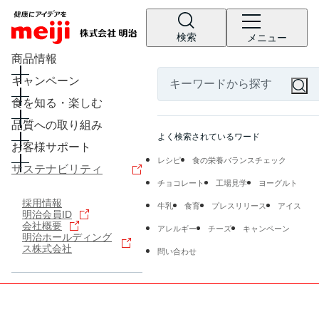
検索
メニュー
商品情報
キャンペーン
食を知る・楽しむ
品質への取り組み
よく検索されているワード
お客様サポート
レシピ
食の栄養バランスチェック
サステナビリティ
チョコレート
工場見学
ヨーグルト
採用情報
牛乳
食育
プレスリリース
アイス
明治会員ID
会社概要
アレルギー
チーズ
キャンペーン
明治ホールディング
ス株式会社
問い合わせ