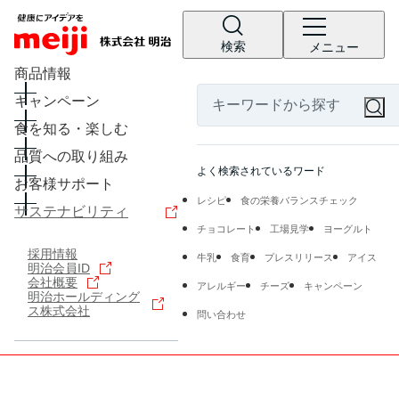
検索
メニュー
商品情報
キャンペーン
食を知る・楽しむ
品質への取り組み
よく検索されているワード
お客様サポート
レシピ
食の栄養バランスチェック
サステナビリティ
チョコレート
工場見学
ヨーグルト
採用情報
牛乳
食育
プレスリリース
アイス
明治会員ID
会社概要
アレルギー
チーズ
キャンペーン
明治ホールディング
ス株式会社
問い合わせ