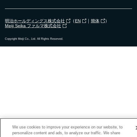
（
｜
）
明治ホールディングス株式会社
EN
簡体
Meiji Seika ファルマ株式会社
Copyright Meiji Co., Ltd. All Rights Reserved.
We use cookies to improve your experience on our website, to
personalize content and ads, to analyze our traffic. We share