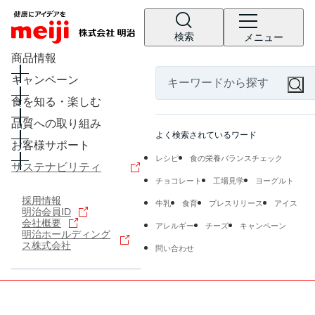
検索
メニュー
商品情報
キャンペーン
食を知る・楽しむ
品質への取り組み
よく検索されているワード
お客様サポート
レシピ
食の栄養バランスチェック
サステナビリティ
チョコレート
工場見学
ヨーグルト
採用情報
牛乳
食育
プレスリリース
アイス
明治会員ID
会社概要
アレルギー
チーズ
キャンペーン
明治ホールディング
ス株式会社
問い合わせ