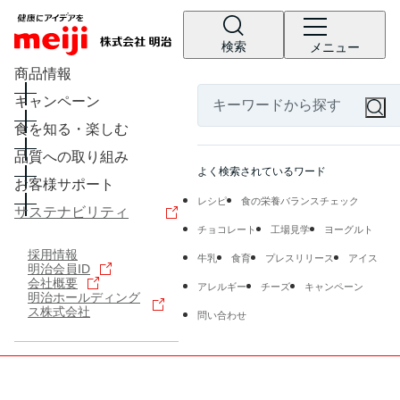
検索
メニュー
商品情報
キャンペーン
食を知る・楽しむ
品質への取り組み
よく検索されているワード
お客様サポート
レシピ
食の栄養バランスチェック
サステナビリティ
チョコレート
工場見学
ヨーグルト
採用情報
牛乳
食育
プレスリリース
アイス
明治会員ID
会社概要
アレルギー
チーズ
キャンペーン
明治ホールディング
ス株式会社
問い合わせ