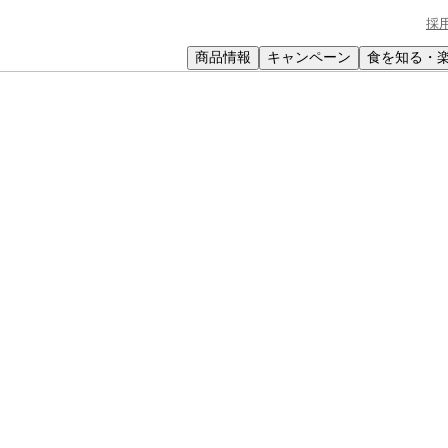
採
商品情報
キャンペーン
食を知る・
小学生
中高生
成人
シニア
教育機関の方
のキャラメルソテー
テー
イスクリームのゴールデンコンビ！