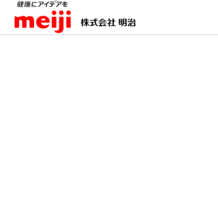
TOPページ
明治の食育 おすすめレシピ
バナナ
バナナのキャラメルソ
温かいキャラメルソテーと冷たいア