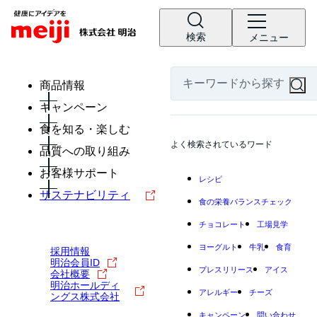
検索
メニュー
商品情報
キャンペーン
食を知る・楽しむ
よく検索されているワード
品質への取り組み
お客様サポート
レシピ
サステナビリティ
食の栄養バランスチェック
チョコレート
工場見学
ヨーグルト
牛乳
食育
採用情報
明治会員ID
プレスリリース
アイス
会社概要
明治ホールディ
アレルギー
チーズ
ングス株式会社
キャンペーン
問い合わせ