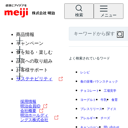
検索
メニュー
商品情報
キャンペーン
食を知る・楽しむ
よく検索されているワード
品質への取り組み
お客様サポート
レシピ
サステナビリティ
食の栄養バランスチェック
チョコレート
工場見学
ヨーグルト
牛乳
食育
採用情報
明治会員ID
プレスリリース
アイス
会社概要
明治ホールディ
アレルギー
チーズ
ングス株式会社
キャンペーン
問い合わせ