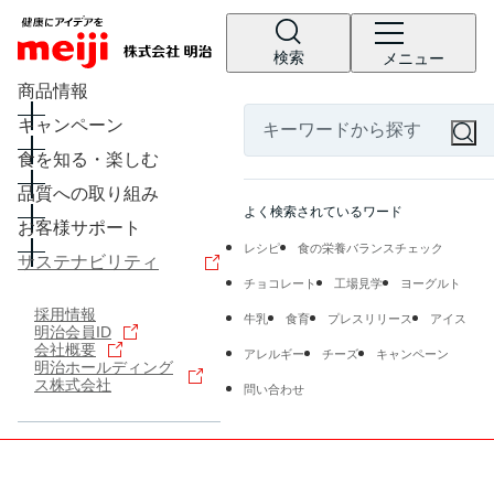
検索
メニュー
商品情報
キャンペーン
食を知る・楽しむ
品質への取り組み
よく検索されているワード
お客様サポート
レシピ
食の栄養バランスチェック
サステナビリティ
チョコレート
工場見学
ヨーグルト
採用情報
牛乳
食育
プレスリリース
アイス
明治会員ID
会社概要
アレルギー
チーズ
キャンペーン
明治ホールディング
ス株式会社
問い合わせ