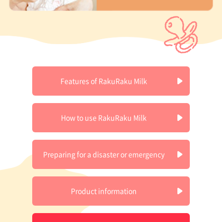
Features of RakuRaku Milk
How to use RakuRaku Milk
Preparing for a disaster or emergency
Product information