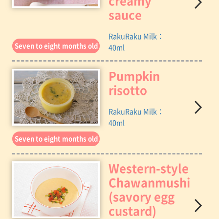
creamy
sauce
RakuRaku Milk：
Seven to eight months old
40ml
Pumpkin
risotto
RakuRaku Milk：
40ml
Seven to eight months old
Western-style
Chawanmushi
(savory egg
custard)