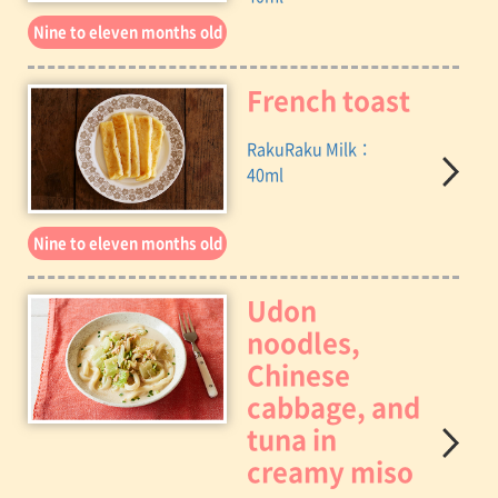
Nine to eleven months old
French toast
RakuRaku Milk：
40ml
Nine to eleven months old
Udon
noodles,
Chinese
cabbage, and
tuna in
creamy miso