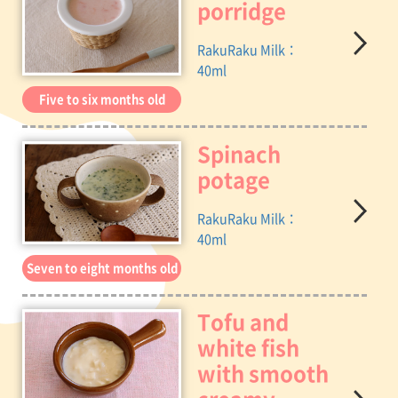
porridge
RakuRaku Milk：
40ml
Five to six months old
Spinach
potage
RakuRaku Milk：
40ml
Seven to eight months old
Tofu and
white fish
with smooth