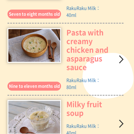
RakuRaku Milk：
Seven to eight months old
40ml
Pasta with
creamy
chicken and
asparagus
sauce
RakuRaku Milk：
Nine to eleven months old
80ml
Milky fruit
soup
RakuRaku Milk：
40ml