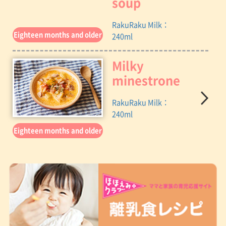
soup
RakuRaku Milk：
Eighteen months and older
240ml
Milky
minestrone
RakuRaku Milk：
240ml
Eighteen months and older