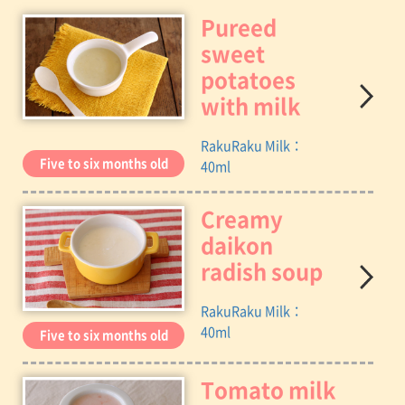
Pureed
sweet
potatoes
with milk
RakuRaku Milk：
Five to six months old
40ml
Creamy
daikon
radish soup
RakuRaku Milk：
40ml
Five to six months old
Tomato milk