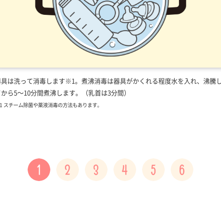
器具は洗って消毒します※1。煮沸消毒は器具がかくれる程度水を入れ、沸騰
てから5～10分間煮沸します。（乳首は3分間）
1 スチーム除菌や薬液消毒の方法もあります。