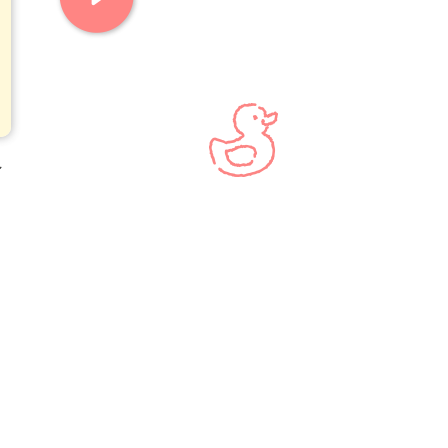
し
スプーンにすくった粉ミルクのフタの折り曲げ部分で正確にスリキリし
必要量の粉ミルクを消毒した哺乳ビンに入れます。