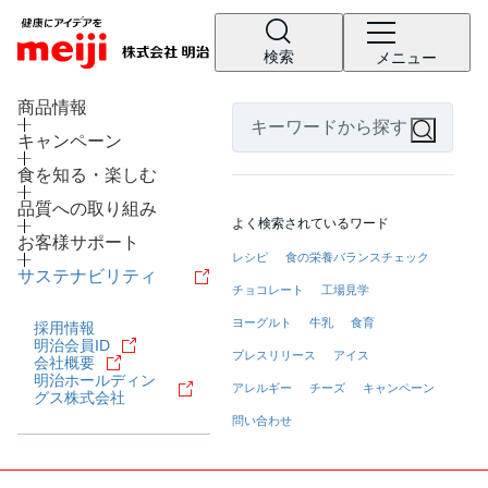
検索
メニュー
LANGUAGE
商品情報
キャンペーン
食を知る・楽しむ
品質への取り組み
よく検索されているワード
お客様サポート
レシピ
食の栄養バランスチェック
サステナビリティ
チョコレート
工場見学
ヨーグルト
牛乳
食育
採用情報
明治会員ID
プレスリリース
アイス
会社概要
明治ホールディン
アレルギー
チーズ
キャンペーン
グス株式会社
問い合わせ