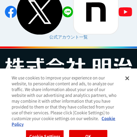
公式アカウント一覧
We use cookies to improve your experience on our
website, to personalize content and ads, to analyze our
お問い合わせ
サイトマップ
個人情報保護について
電子公告
traffic. We share information about your use of our
アクセシビリティへの対応方針
ご利用規約
明治グループのDX
website with our advertising and analytics partners, who
Cookie Settings
may combine it with other information that you have
provided to them or that they have collected from your
use of their services. Please click [Cookie Settings] to
customize your cookie settings on our website.
Cookie
明治ホールディングス株式会社
（
EN
｜
簡体
）
Policy
Meiji Seika ファルマ株式会社
Cookie Settings
OK