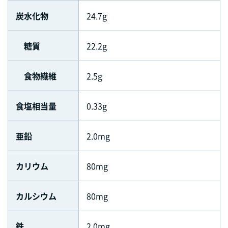
炭水化物
24.7g
糖質
22.2g
食物繊維
2.5g
食塩相当量
0.33g
亜鉛
2.0mg
カリウム
80mg
カルシウム
80mg
鉄
2.0mg