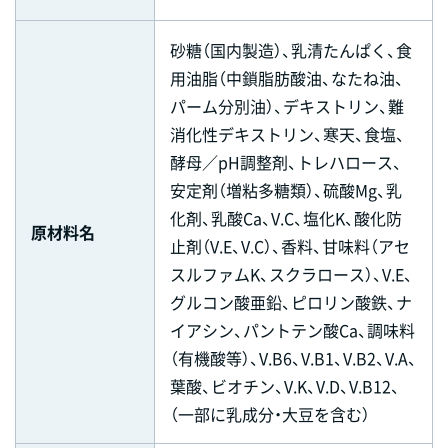
砂糖（国内製造）、乳清たんぱく、食
用油脂（中鎖脂肪酸油、なたね油、
パーム分別油）、デキストリン、難
消化性デキストリン、寒天、食塩、
酵母／pH調整剤、トレハロース、
安定剤（増粘多糖類）、硫酸Mg、乳
化剤、乳酸Ca、V.C、塩化K、酸化防
原材料名
止剤（V.E、V.C）、香料、甘味料（アセ
スルファムK、スクラロース）、V.E、
グルコン酸亜鉛、ピロリン酸鉄、ナ
イアシン、パントテン酸Ca、調味料
（有機酸等）、V.B6、V.B1、V.B2、V.A、
葉酸、ビオチン、V.K、V.D、V.B12、
（一部に乳成分・大豆を含む）