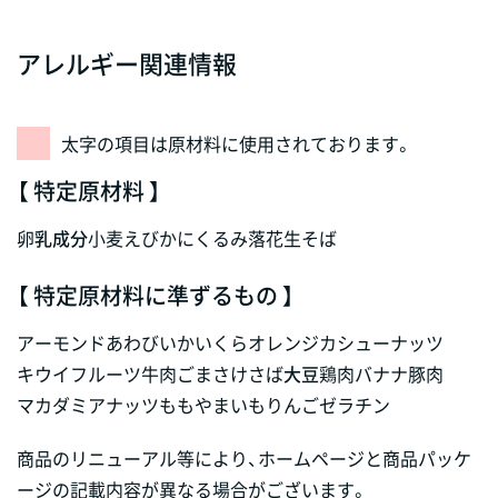
アレルギー関連情報
太字の項目は原材料に使用されております。
【 特定原材料 】
卵
乳成分
小麦
えび
かに
くるみ
落花生
そば
【 特定原材料に準ずるもの 】
アーモンド
あわび
いか
いくら
オレンジ
カシューナッツ
キウイフルーツ
牛肉
ごま
さけ
さば
大豆
鶏肉
バナナ
豚肉
マカダミアナッツ
もも
やまいも
りんご
ゼラチン
商品のリニューアル等により、ホームページと商品パッケ
ージの記載内容が異なる場合がございます。