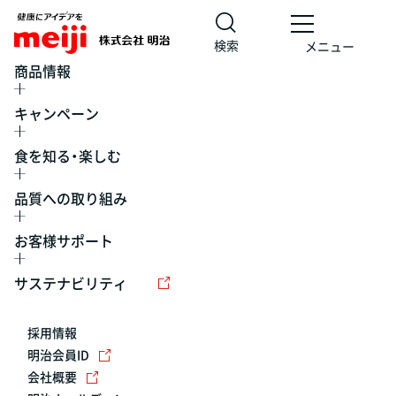
検索
メニュー
商品情報
キャンペーン
食を知る・楽しむ
品質への取り組み
お客様サポート
レシピ
食の栄養バランスチェック
チョコレート
工場見学
サステナビリティ
ヨーグルト
牛乳
食育
プレスリリース
アイス
採用情報
アレルギー
チーズ
キャンペーン
明治会員ID
会社概要
問い合わせ