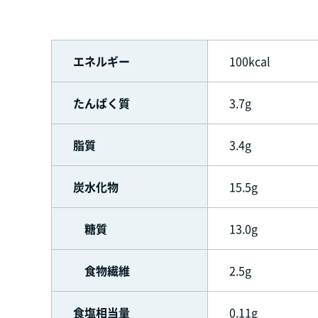
エネルギー
100kcal
たんぱく質
3.7g
脂質
3.4g
炭水化物
15.5g
糖質
13.0g
食物繊維
2.5g
食塩相当量
0.11g