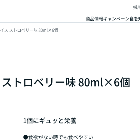
採
商品情報
キャンペーン
食を
ス ストロベリー味 80ml×6個
ストロベリー味 80ml×6個
1個にギュッと栄養
●食欲がない時でも食べやすい