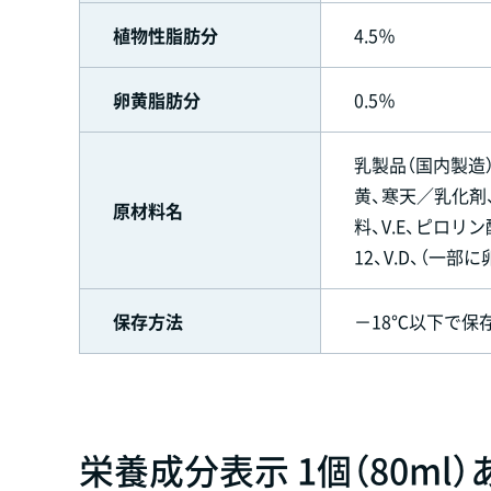
植物性脂肪分
4.5％
卵黄脂肪分
0.5％
乳製品（国内製造
黄、寒天／乳化剤、
原材料名
料、V.E、ピロリン酸
12、V.D、（一部
保存方法
－18℃以下で保
栄養成分表示 1個（80ml