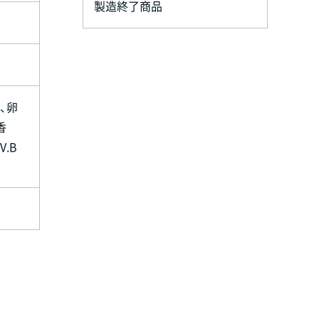
製造終了商品
、卵
香
V.B