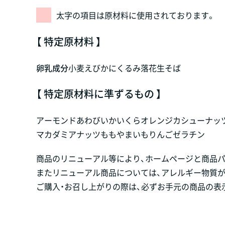
太字の項目は原材料に使用されております。
【 特定原材料 】
卵
乳成分
小麦
えび
かに
くるみ
落花生
そば
【 特定原材料に準ずるもの 】
アーモンド
あわび
いか
いくら
オレンジ
カシューナッ
マカダミアナッツ
もも
やまいも
りんご
ゼラチン
商品のリニューアル等により、ホームページと商品
またリニューアル商品については、アレルギー物質
ご購入・お召し上がりの際は、必ずお手元の商品の表