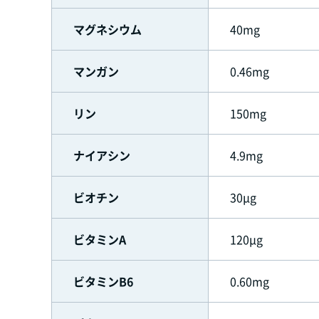
マグネシウム
40mg
マンガン
0.46mg
リン
150mg
ナイアシン
4.9mg
ビオチン
30μg
ビタミンA
120μg
ビタミンB6
0.60mg