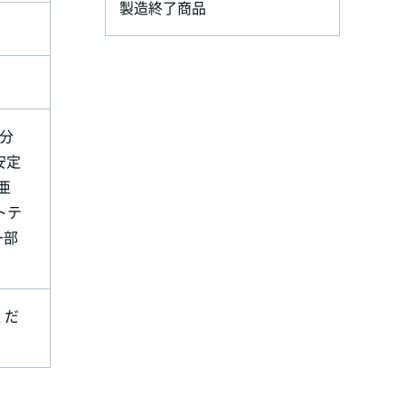
製造終了商品
ム分
安定
亜
トテ
一部
くだ