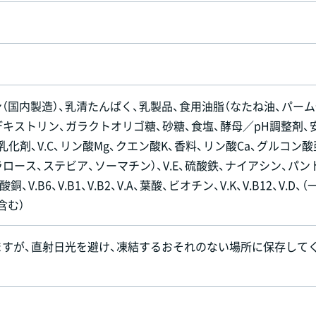
（国内製造）、乳清たんぱく、乳製品、食用油脂（なたね油、パー
デキストリン、ガラクトオリゴ糖、砂糖、食塩、酵母／pH調整剤、
乳化剤、V.C、リン酸Mg、クエン酸K、香料、リン酸Ca、グルコン酸
ロース、ステビア、ソーマチン）、V.E、硫酸鉄、ナイアシン、パン
、V.B6、V.B1、V.B2、V.A、葉酸、ビオチン、V.K、V.B12、V.D、（
含む）
ますが、直射日光を避け、凍結するおそれのない場所に保存して