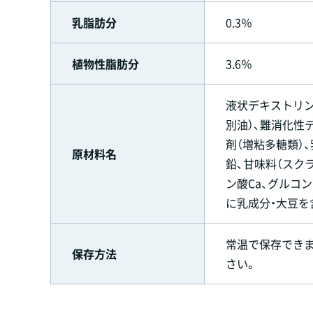
乳脂肪分
0.3％
植物性脂肪分
3.6％
液状デキストリン
別油）、難消化性
剤（増粘多糖類）、
原材料名
鉛、甘味料（スクラ
ン酸Ca、グルコン酸銅
に乳成分・大豆を
常温で保存でき
保存方法
さい。