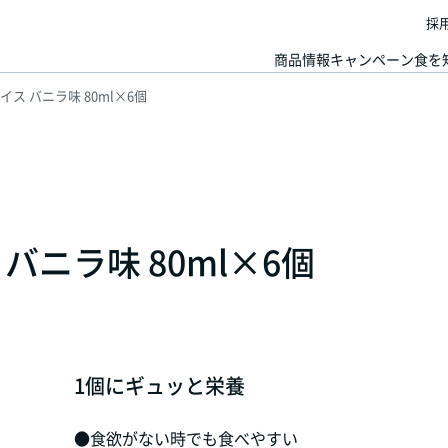
採
商品情報
キャンペーン
食を
ス バニラ味 80ml×6個
ニラ味 80ml×6個
1個にギュッと栄養
●食欲がない時でも食べやすい