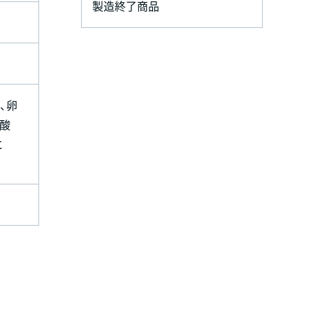
製造終了商品
、卵
ン酸
に