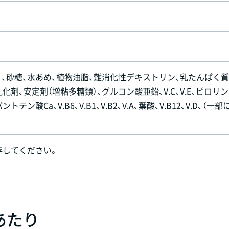
）、砂糖、水あめ、植物油脂、難消化性デキストリン、乳たんぱく質
化剤、安定剤（増粘多糖類）、グルコン酸亜鉛、V.C、V.E、ピロリ
テン酸Ca、V.B6、V.B1、V.B2、V.A、葉酸、V.B12、V.D、（一部
）
存してください。
）あたり