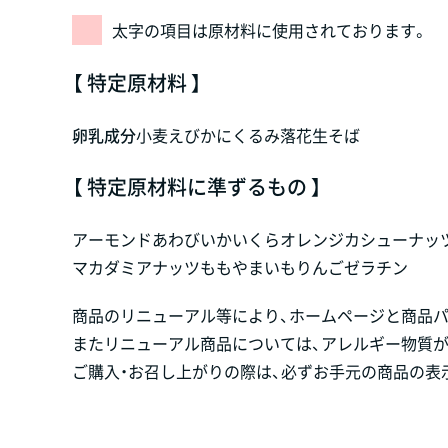
太字の項目は原材料に使用されております。
【 特定原材料 】
卵
乳成分
小麦
えび
かに
くるみ
落花生
そば
【 特定原材料に準ずるもの 】
アーモンド
あわび
いか
いくら
オレンジ
カシューナッ
マカダミアナッツ
もも
やまいも
りんご
ゼラチン
商品のリニューアル等により、ホームページと商品
またリニューアル商品については、アレルギー物質
ご購入・お召し上がりの際は、必ずお手元の商品の表