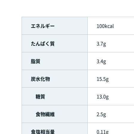
エネルギー
100kcal
たんぱく質
3.7g
脂質
3.4g
炭水化物
15.5g
糖質
13.0g
食物繊維
2.5g
食塩相当量
0.11g