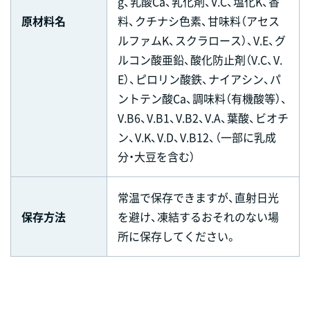
g、乳酸Ca、乳化剤、V.C、塩化K、香
原材料名
料、クチナシ色素、甘味料（アセス
ルファムK、スクラロース）、V.E、グ
ルコン酸亜鉛、酸化防止剤（V.C、V.
E）、ピロリン酸鉄、ナイアシン、パ
ントテン酸Ca、調味料（有機酸等）、
V.B6、V.B1、V.B2、V.A、葉酸、ビオチ
ン、V.K、V.D、V.B12、（一部に乳成
分・大豆を含む）
常温で保存できますが、直射日光
保存方法
を避け、凍結するおそれのない場
所に保存してください。