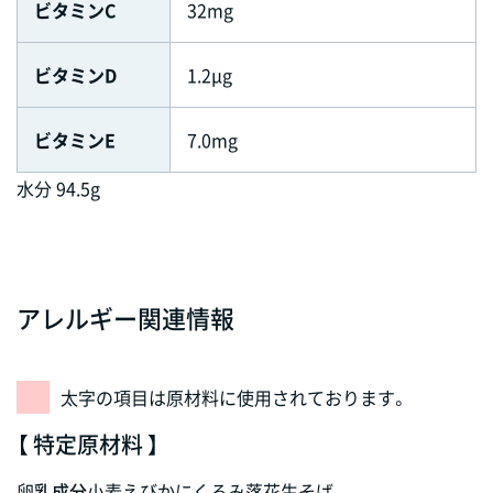
ビタミンC
32mg
ビタミンD
1.2μg
ビタミンE
7.0mg
水分 94.5g
アレルギー関連情報
太字の項目は原材料に使用されております。
【 特定原材料 】
卵
乳成分
小麦
えび
かに
くるみ
落花生
そば