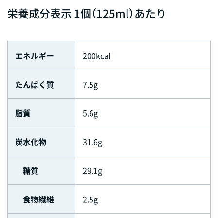
栄養成分表示 1個（125ml）あたり
エネルギー
200kcal
たんぱく質
7.5g
脂質
5.6g
炭水化物
31.6g
糖質
29.1g
食物繊維
2.5g