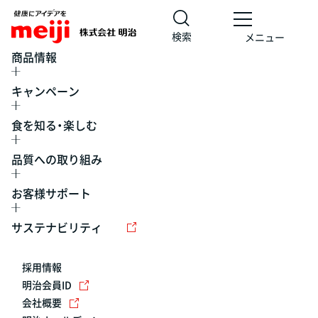
検索
メニュー
商品情報
キャンペーン
食を知る・楽しむ
品質への取り組み
お客様サポート
レシピ
食の栄養バランスチェック
チョコレート
工場見学
サステナビリティ
ヨーグルト
牛乳
食育
プレスリリース
アイス
採用情報
アレルギー
チーズ
キャンペーン
明治会員ID
会社概要
問い合わせ