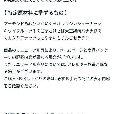
【 特定原材料に準ずるもの 】
アーモンド
あわび
いか
いくら
オレンジ
カシューナッツ
キウイフルーツ
牛肉
ごま
さけ
さば
大豆
鶏肉
バナナ
豚肉
マカダミアナッツ
もも
やまいも
りんご
ゼラチン
商品のリニューアル等により、ホームページと商品パッケ
ージの記載内容が異なる場合がございます。
またリニューアル商品については、アレルギー物質が異な
る場合がございます。
ご購入・お召し上がりの際は、必ずお手元の商品の表示内容
をご確認ください。