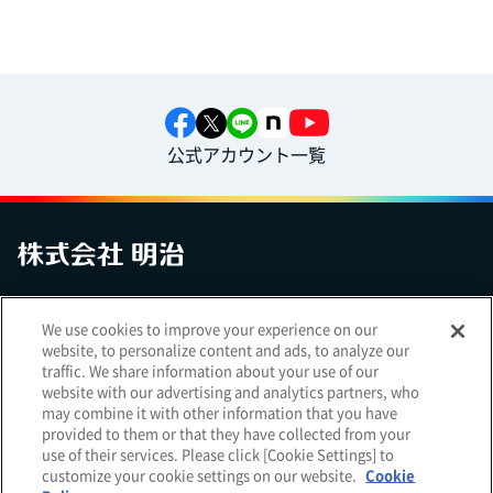
公式アカウント一覧
お問い合わせ
サイトマップ
個人情報保護について
電子公告
We use cookies to improve your experience on our
アクセシビリティへの対応方針
ご利用規約
明治グループのDX
website, to personalize content and ads, to analyze our
Cookie Settings
traffic. We share information about your use of our
website with our advertising and analytics partners, who
may combine it with other information that you have
provided to them or that they have collected from your
use of their services. Please click [Cookie Settings] to
（
｜
）
明治ホールディングス株式会社
EN
簡体
customize your cookie settings on our website.
Cookie
Meiji Seika ファルマ株式会社