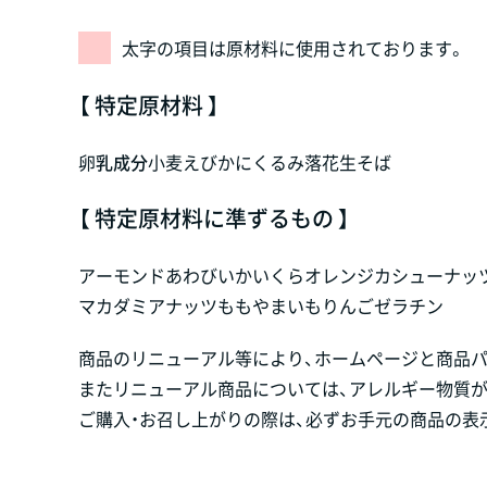
太字の項目は原材料に使用されております。
【 特定原材料 】
卵
乳成分
小麦
えび
かに
くるみ
落花生
そば
【 特定原材料に準ずるもの 】
アーモンド
あわび
いか
いくら
オレンジ
カシューナッ
マカダミアナッツ
もも
やまいも
りんご
ゼラチン
商品のリニューアル等により、ホームページと商品
またリニューアル商品については、アレルギー物質
ご購入・お召し上がりの際は、必ずお手元の商品の表